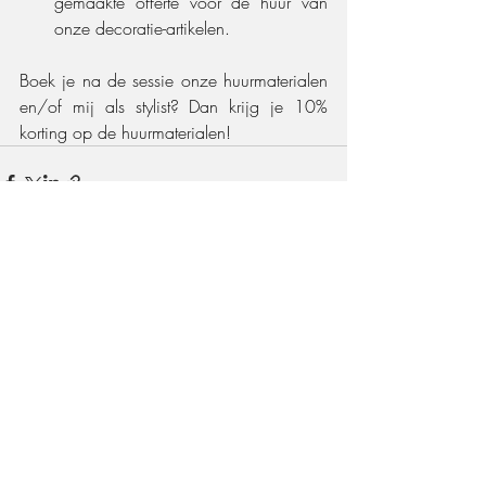
gemaakte offerte voor de huur van 
onze decoratie-artikelen.
Boek je na de sessie onze huurmaterialen 
en/of mij als stylist? Dan krijg je 10% 
korting op de huurmaterialen!
Recente blogposts
Alles weergeven