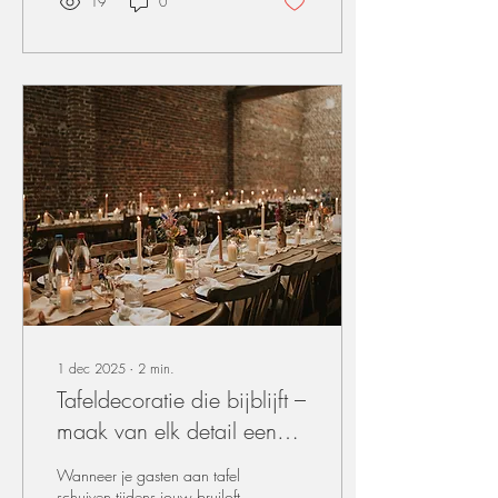
19
0
minder grootschalig, maar
minstens even doordacht en
sfeervol. Bij Wondrous Event
Design geloven we dat ook
kleine events een krachtige
uitstraling verdienen. Met de
juiste styling maak je van een
compacte setting een warme,
elegante belevenis.
Fotograaf: Justien Oltenfreiter
1. Minder...
1 dec 2025
∙
2
min.
Tafeldecoratie die bijblijft –
maak van elk detail een
beleving
Wanneer je gasten aan tafel
schuiven tijdens jouw bruiloft