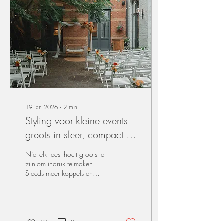
19 jan 2026
∙
2
min.
Styling voor kleine events –
groots in sfeer, compact in
vorm
Niet elk feest hoeft groots te
zijn om indruk te maken.
Steeds meer koppels en
organisatoren kiezen bewust
voor een intiem huwelijk of
een kleinschalig event. En dat
vraagt om een andere
benadering qua styling: