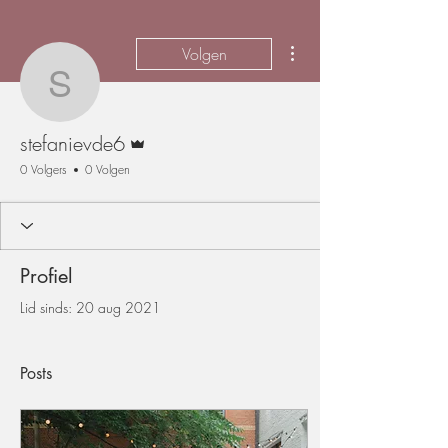
Meer acties
Volgen
stefanievde6
Beheerder
stefanievde6
0 Volgers
0 Volgen
Profiel
Lid sinds: 20 aug 2021
Posts