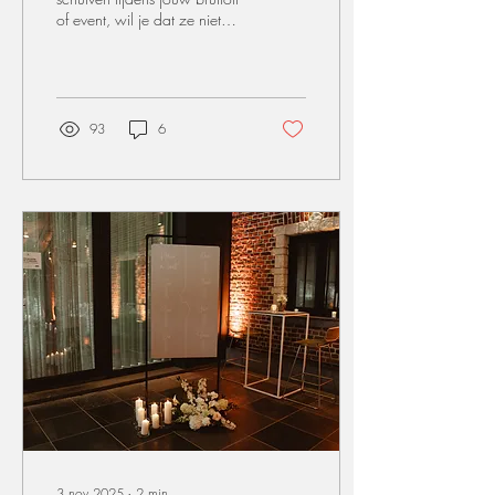
of event, wil je dat ze niet
alleen een mooie plek zien,
maar ook een gevoel
ervaren. De tafel is zoveel
meer dan een functionele
plek om te eten, het is het hart
93
6
van je feest. Hoe maak je van
tafeldecoratie een echte
beleving? Wij geven je de
belangrijkste ingrediënten.
Lynn Van Baelen Fotografie
1. Kies voor lagen en
texturen Een mooie
tafelopstelling ontstaat door
te werken in lagen. Denk
aan: een tafelloper, stoffen
servetten, een...
3 nov 2025
∙
2
min.