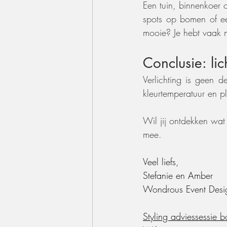
Een tuin, binnenkoer o
spots op bomen of ee
mooie? Je hebt vaak m
Conclusie: lic
Verlichting is geen d
kleurtemperatuur en pl
Wil jij ontdekken wat
mee.
Veel liefs,
Stefanie en Amber
Wondrous Event Desi
Styling adviessessie 