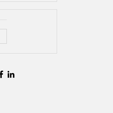
gebruik in eventstyling:
aak je een harmonieus
el