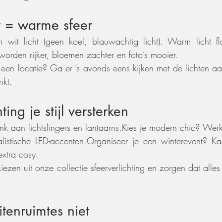
t = warme sfeer
 wit licht (geen koel, blauwachtig licht). Warm licht fl
worden rijker, bloemen zachter en foto’s mooier.
er een locatie? Ga er ’s avonds eens kijken met de lichten aan
nkt.
ting je stijl versterken
 aan lichtslingers en lantaarns.Kies je modern chic? Werk
alistische LED-accenten.Organiseer je een winterevent? K
extra cosy.
ezen uit onze collectie sfeerverlichting en zorgen dat alles 
itenruimtes niet