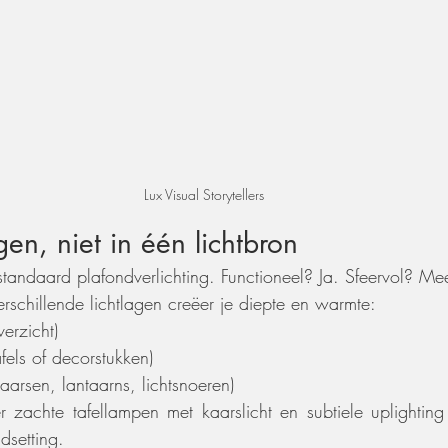
Lux Visual Storytellers
gen, niet in één lichtbron
tandaard plafondverlichting. Functioneel? Ja. Sfeervol? Mee
rschillende lichtlagen creëer je diepte en warmte:
verzicht)
afels of decorstukken)
kaarsen, lantaarns, lichtsnoeren)
 zachte tafellampen met kaarslicht en subtiele uplighting
dsetting.