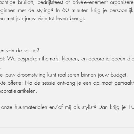
htige bruiloft, bedrijfsfeest of privé-evenement organiser
ginnen met de styling? In 60 minuten krijg je persoonlijk
men met jou jouw visie tot leven brengt.
en van de sessie?
aat: We bespreken thema’s, kleuren, en decoratie-ideeën die
.
je jouw droomstyling kunt realiseren binnen jouw budget.
 offerte: Na de sessie ontvang je een op maat gemaakte 
oratie-artikelen.
onze huurmaterialen en/of mij als stylist? Dan krijg je 1