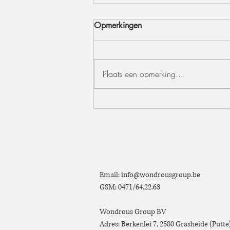
Opmerkingen
Plaats een opmerking...
Outdoor styling – maak van
jouw tuinfeest een
onvergetelijke beleving
Email:
info@wondrousgroup.be
GSM: 0471/64.22.63
Wondrous Group BV
Adres: Berkenlei 7, 2580 Grasheide (Putt