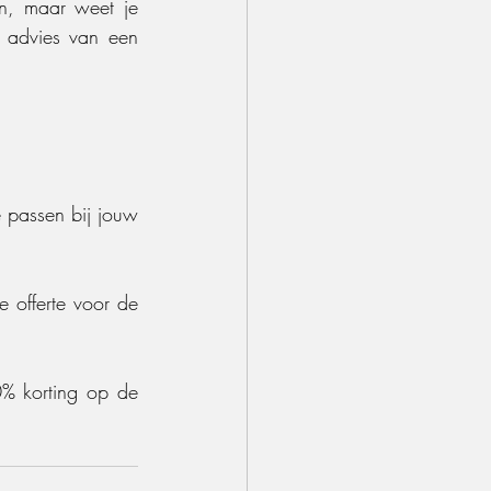
en, maar weet je 
 advies van een 
 passen bij jouw 
offerte voor de 
0% korting op de 