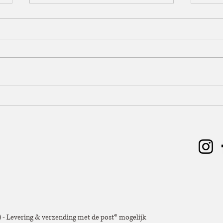
Budgetvriendelijk stylen: luxe
Kleur
look zonder torenhoge kosten
zo m
gehe
e) - Levering & verzending met de post* mogelijk