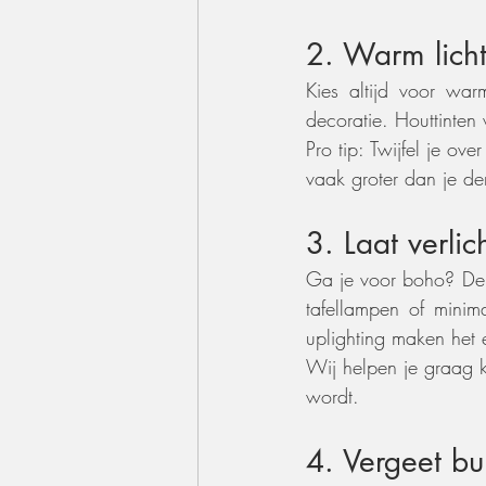
2. Warm lich
Kies altijd voor warm
decoratie. Houttinten 
Pro tip: Twijfel je ov
vaak groter dan je de
3. Laat verlich
Ga je voor boho? Denk
tafellampen of minim
uplighting maken het 
Wij helpen je graag ki
wordt.
4. Vergeet bu