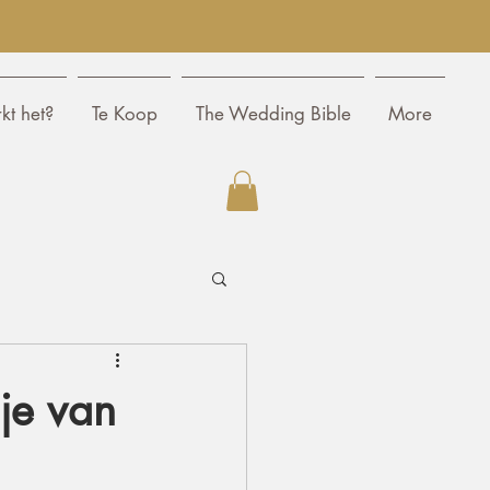
kt het?
Te Koop
The Wedding Bible
More
 je van