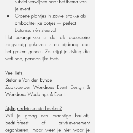
subtiel verwijzen naar het thema van 
je event
Groene plantjes in zowel strakke als 
ambachtelijke potjes — perfect 
botanisch én sfeervol
Het belangrijkste is dat elk accessoire 
zorgvuldig gekozen is en bijdraagt aan 
het grotere geheel. Zo krijgt je styling die 
verfijnde, persoonlijke toets.
Veel liefs,
Stefanie Van den Eynde
Zaakvoerder Wondrous Event Design & 
Wondrous Weddings & Event.
Styling adviessessie boeken?
Wil je graag een prachtige bruiloft, 
bedrijfsfeest of privé-evenement 
organiseren, maar weet je niet waar je 