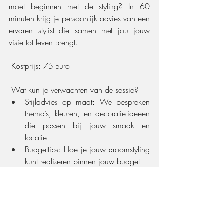
moet beginnen met de styling? In 60 
minuten krijg je persoonlijk advies van een 
ervaren stylist die samen met jou jouw 
visie tot leven brengt.
 Kostprijs: 75 euro
 Wat kun je verwachten van de sessie?
Stijladvies op maat: We bespreken 
thema’s, kleuren, en decoratie-ideeën 
die passen bij jouw smaak en 
locatie.
Budgettips: Hoe je jouw droomstyling 
kunt realiseren binnen jouw budget.
Op maat gemaakte offerte: Na de 
sessie ontvang je een op maat 
gemaakte offerte voor de huur van 
onze decoratie-artikelen.