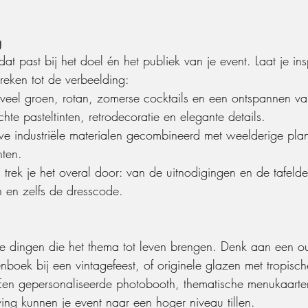
g
t past bij het doel én het publiek van je event. Laat je ins
spreken tot de verbeelding:
 veel groen, rotan, zomerse cocktails en een ontspannen vak
chte pasteltinten, retrodecoratie en elegante details.
we industriële materialen gecombineerd met weelderige pla
nten.
, trek je het overal door: van de uitnodigingen en de tafeldec
an en zelfs de dresscode.
ne dingen die het thema tot leven brengen. Denk aan een o
boek bij een vintagefeest, of originele glazen met tropisch
en gepersonaliseerde photobooth, thematische menukaarten
ing kunnen je event naar een hoger niveau tillen.