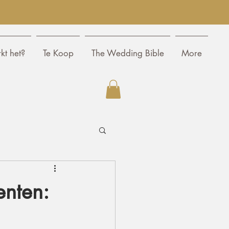
kt het?
Te Koop
The Wedding Bible
More
nten: