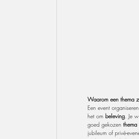
Waarom een thema zo
Een event organisere
het om 
beleving
. Je 
goed gekozen 
thema
jubileum of privé-eve