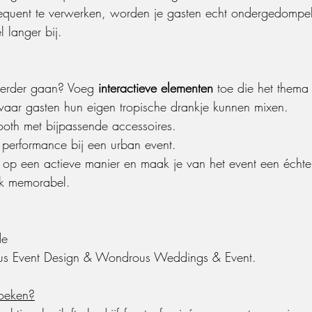
equent te verwerken, worden je gasten echt ondergedompel
l langer bij.
verder gaan? Voeg 
interactieve elementen
 toe die het thema 
waar gasten hun eigen tropische drankje kunnen mixen.
ooth met bijpassende accessoires.
rt performance bij een urban event.
n op een actieve manier en maak je van het event een échte 
ok memorabel.
de
s Event Design & Wondrous Weddings & Event.
boeken?