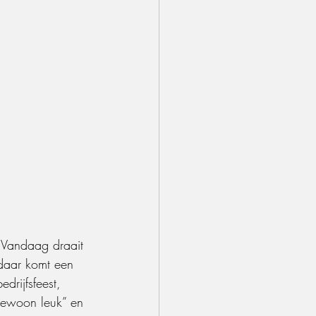
 Vandaag draait 
 daar komt een 
edrijfsfeest, 
gewoon leuk” en 