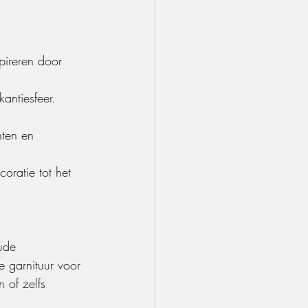
pireren door 
antiesfeer.
nten en 
oratie tot het 
ude 
e garnituur voor 
 of zelfs 