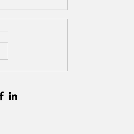
gebruik in eventstyling:
aak je een harmonieus
el