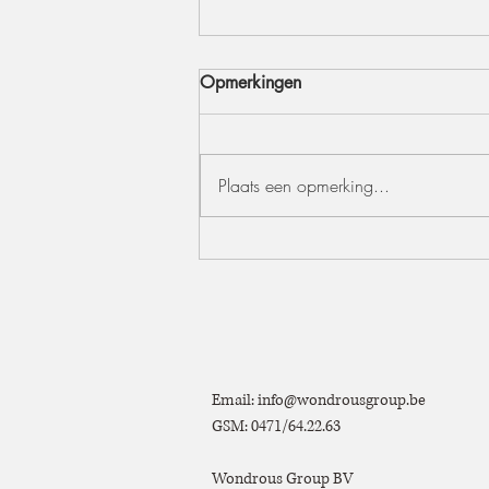
Opmerkingen
Plaats een opmerking...
Outdoor styling – maak van
jouw tuinfeest een
onvergetelijke beleving
Email:
info@wondrousgroup.be
GSM: 0471/64.22.63
Wondrous Group BV