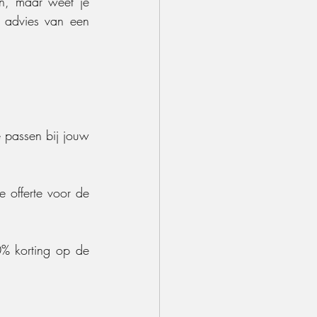
en, maar weet je 
 advies van een 
 passen bij jouw 
offerte voor de 
0% korting op de 