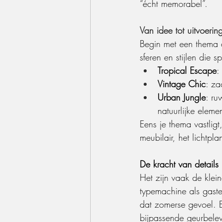
“écht memorabel”.
Van idee tot uitvoerin
Begin met een thema da
sferen en stijlen die 
Tropical Escape
:
Vintage Chic
: za
Urban Jungle
: ru
natuurlijke eleme
Eens je thema vastligt
meubilair, het lichtpl
De kracht van details
Het zijn vaak de klei
typemachine als gasten
dat zomerse gevoel. E
bijpassende geurbelev