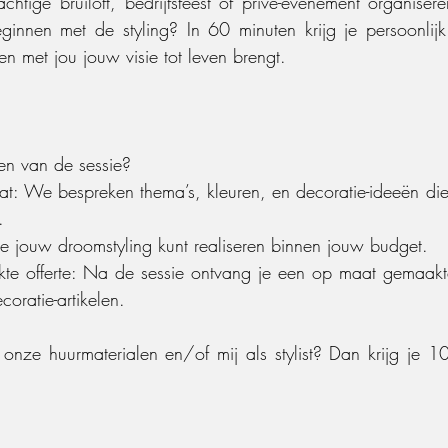
htige bruiloft, bedrijfsfeest of privé-evenement organiser
ginnen met de styling? In 60 minuten krijg je persoonlijk
men met jou jouw visie tot leven brengt.
en van de sessie?
aat: We bespreken thema’s, kleuren, en decoratie-ideeën die
.
je jouw droomstyling kunt realiseren binnen jouw budget.
 offerte: Na de sessie ontvang je een op maat gemaakte 
oratie-artikelen.
onze huurmaterialen en/of mij als stylist? Dan krijg je 1