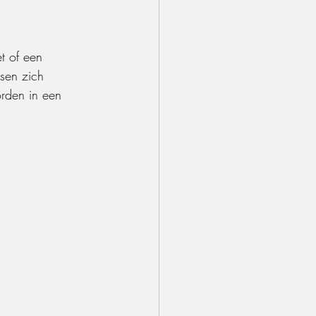
t of een 
sen zich 
rden in een 