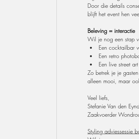
Door die details cons
blijft het event hen vee
Beleving = interactie
Wil je nog een stap 
Een cocktailbar 
Een retro photob
Een live street a
Zo betrek je je gaste
alleen mooi, maar o
Veel liefs,
Stefanie Van den Eyn
Zaakvoerder Wondrou
Styling adviessessie 