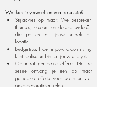
Wat kun je verwachten van de sessie?
Stijladvies op maat: We bespreken 
thema’s, kleuren, en decoratie-ideeën 
die passen bij jouw smaak en 
locatie.
Budgettips: Hoe je jouw droomstyling 
kunt realiseren binnen jouw budget.
Op maat gemaakte offerte: Na de 
sessie ontvang je een op maat 
gemaakte offerte voor de huur van 
onze decoratie-artikelen.
Boek je na de sessie onze huurmaterialen 
en/of mij als stylist? Dan krijg je 
10% 
korting 
op de huurmaterialen!
Boek een sessie