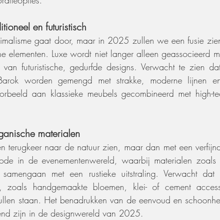
tioneel en futuristisch
imalisme gaat door, maar in 2025 zullen we een fusie zien 
sche elementen. Luxe wordt niet langer alleen geassocieerd m
an futuristische, gedurfde designs. Verwacht te zien dat k
arok worden gemengd met strakke, moderne lijnen en 
orbeeld aan klassieke meubels gecombineerd met high-tech
rganische materialen
 terugkeer naar de natuur zien, maar dan met een verfijnd
ode in de evenementenwereld, waarbij materialen zoals 
samengaan met een rustieke uitstraling. Verwacht dat d
en, zoals handgemaakte bloemen, klei- of cement access
zullen staan. Het benadrukken van de eenvoud en schoonhei
rend zijn in de designwereld van 2025.