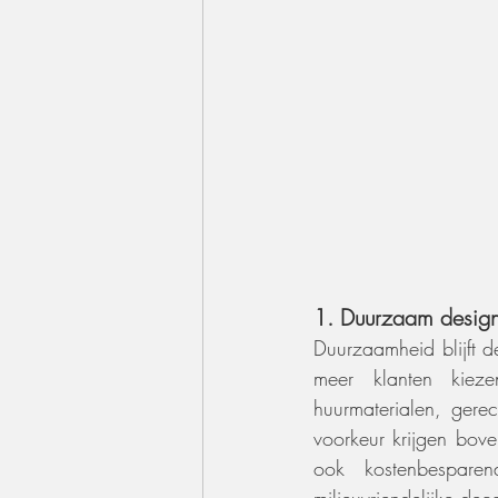
1. Duurzaam design
Duurzaamheid blijft d
meer klanten kiezen
huurmaterialen, gerec
voorkeur krijgen bove
ook kostenbespare
milieuvriendelijke deco