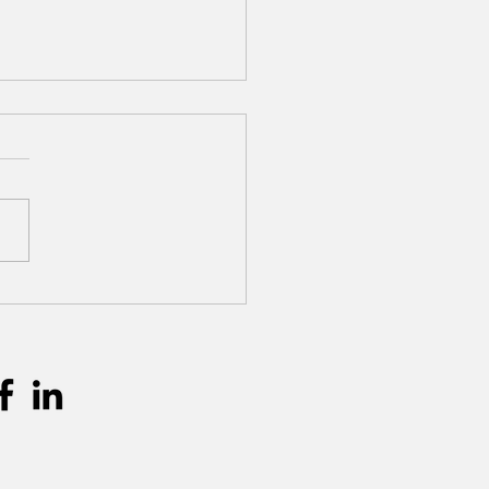
gebruik in eventstyling:
aak je een harmonieus
el