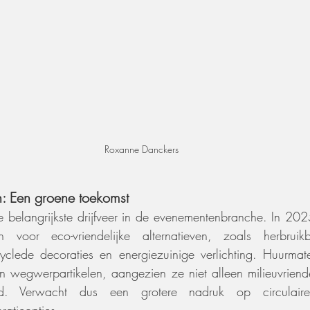
Roxanne Danckers
: Een groene toekomst
e belangrijkste drijfveer in de evenementenbranche. In 202
 voor eco-vriendelijke alternatieven, zoals herbruikba
yclede decoraties en energiezuinige verlichting. Huurmate
n wegwerpartikelen, aangezien ze niet alleen milieuvriendel
nd. Verwacht dus een grotere nadruk op circulair
ratieopties.