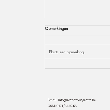
Opmerkingen
Plaats een opmerking...
Outdoor styling – maak van
jouw tuinfeest een
onvergetelijke beleving
Email:
info@wondrousgroup.be
GSM: 0471/64.22.63