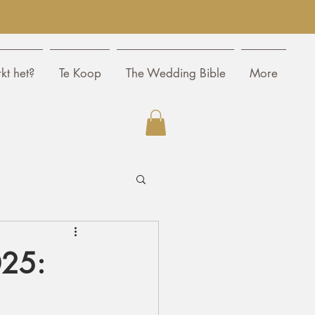
kt het?
Te Koop
The Wedding Bible
More
025: