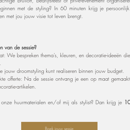
htige bruiloft, bedrijfsfeest of privé-evenement organiser
ginnen met de styling? In 60 minuten krijg je persoonlijk
men met jou jouw visie tot leven brengt.
n van de sessie?
aat: We bespreken thema’s, kleuren, en decoratie-ideeën die
.
je jouw droomstyling kunt realiseren binnen jouw budget.
 offerte: Na de sessie ontvang je een op maat gemaakte 
oratie-artikelen.
onze huurmaterialen en/of mij als stylist? Dan krijg je 
10
Boek jouw sessie