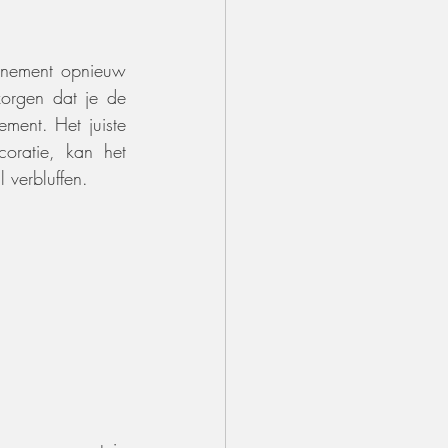
enement opnieuw 
orgen dat je de 
ment. Het juiste 
oratie, kan het 
l verbluffen.