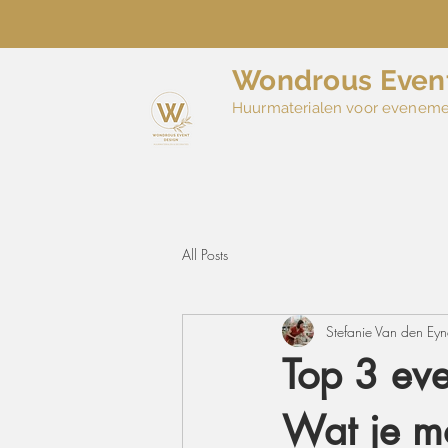
Wondrous Even
Huurmaterialen voor evenem
All Posts
Stefanie Van den Ey
Top 3 eve
Wat je m