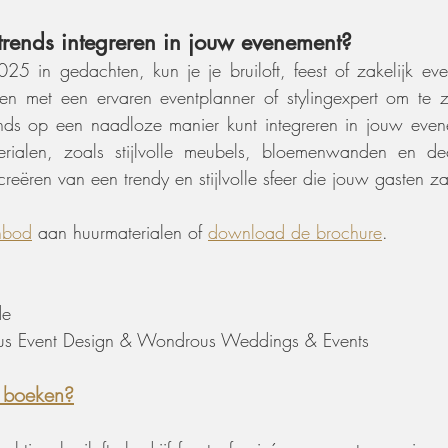
trends integreren in jouw evenement?
25 in gedachten, kun je je bruiloft, feest of zakelijk ev
en met een ervaren eventplanner of stylingexpert om te z
nds op een naadloze manier kunt integreren in jouw evene
rialen, zoals stijlvolle meubels, bloemenwanden en dec
creëren van een trendy en stijlvolle sfeer die jouw gasten za
nbod
 aan huurmaterialen of 
download de brochure
.
de
s Event Design & Wondrous Weddings & Events
e boeken?