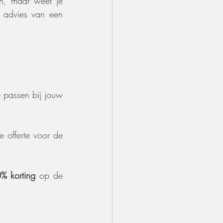
en, maar weet je 
 advies van een 
 passen bij jouw 
offerte voor de 
% korting 
op de 