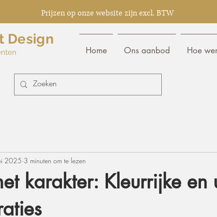
Prijzen op onze website zijn excl. BTW
t Design
Home
Ons aanbod
Hoe wer
enten
ei 2025
3 minuten om te lezen
et karakter: Kleurrijke en
raties