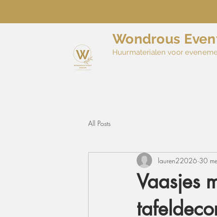
Wondrous Even
Huurmaterialen voor evenem
All Posts
lauren22026
30 m
Vaasjes m
tafeldeco