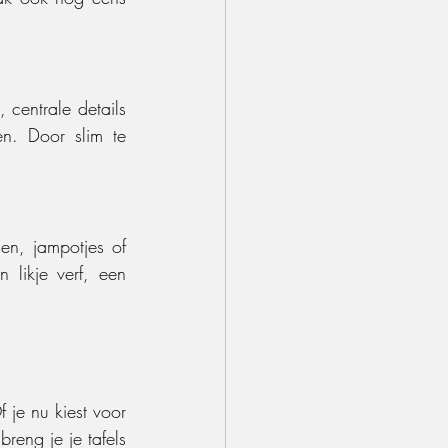
centrale details 
n. Door slim te 
en, jampotjes of 
 likje verf, een 
je nu kiest voor 
eng je je tafels 