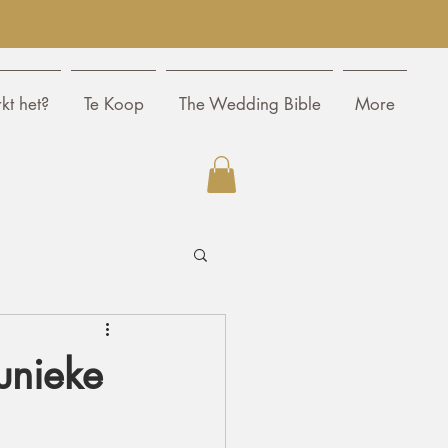
kt het?
Te Koop
The Wedding Bible
More
 unieke