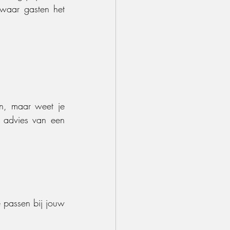
waar gasten het 
en, maar weet je 
 advies van een 
 passen bij jouw 