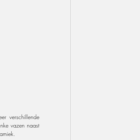
r verschillende 
nke vazen naast 
namiek.