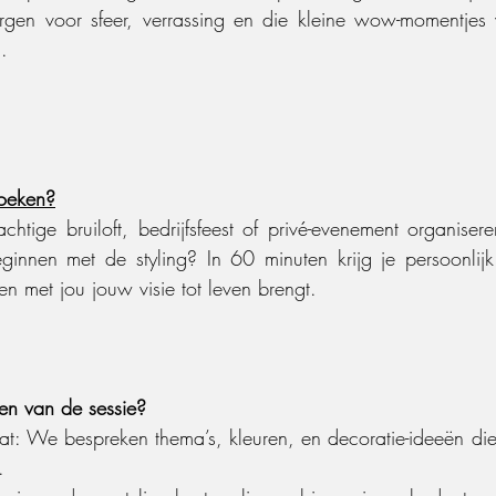
orgen voor sfeer, verrassing en die kleine wow-momentjes 
.
boeken?
htige bruiloft, bedrijfsfeest of privé-evenement organiser
ginnen met de styling? In 60 minuten krijg je persoonlijk
men met jou jouw visie tot leven brengt.
en van de sessie?
aat: We bespreken thema’s, kleuren, en decoratie-ideeën die
.