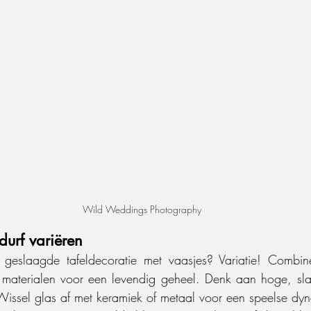
Wild Weddings Photography
durf variëren
eslaagde tafeldecoratie met vaasjes? Variatie! Combinee
 materialen voor een levendig geheel. Denk aan hoge, sla
 Wissel glas af met keramiek of metaal voor een speelse dy