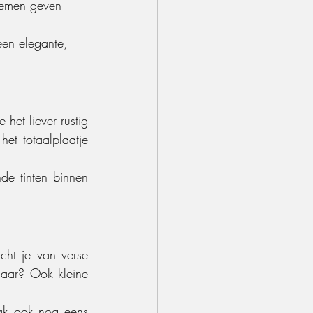
oemen geven 
een elegante, 
het liever rustig 
et totaalplaatje 
nde tinten binnen 
ht je van verse 
jaar? Ook kleine 
aak ook nog eens 