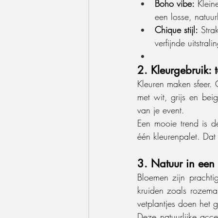
Boho vibe:
 Klein
een losse, natuurli
Chique stijl:
 Stra
verfijnde uitstrali
2. Kleurgebruik: t
Kleuren maken sfeer. G
met wit, grijs en bei
van je event.
Een mooie trend is d
één kleurenpalet. Dat z
3. Natuur in een 
Bloemen zijn prachti
kruiden zoals rozemar
vetplantjes doen het 
Deze natuurlijke acce