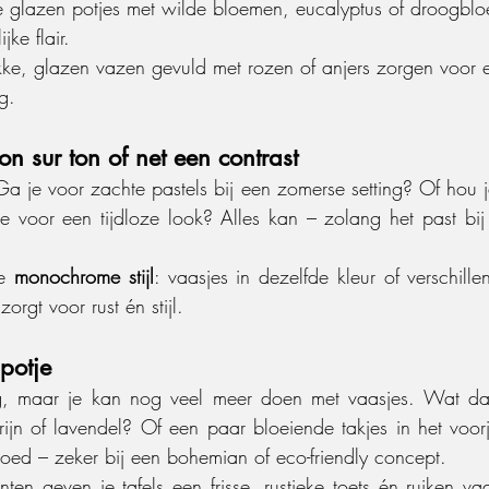
e glazen potjes met wilde bloemen, eucalyptus of droogbl
jke flair.
kke, glazen vazen gevuld met rozen of anjers zorgen voor 
ng.
on sur ton of net een contrast
a je voor zachte pastels bij een zomerse setting? Of hou je 
ge voor een tijdloze look? Alles kan – zolang het past bij h
e 
monochrome stijl
: vaasjes in dezelfde kleur of verschille
orgt voor rust én stijl.
potje
g, maar je kan nog veel meer doen met vaasjes. Wat dac
ijn of lavendel? Of een paar bloeiende takjes in het voor
goed – zeker bij een bohemian of eco-friendly concept.
nten geven je tafels een frisse, rustieke toets én ruiken v