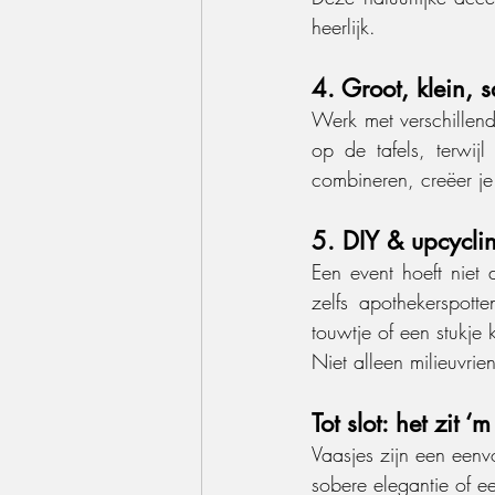
heerlijk.
4. Groot, klein,
Werk met verschillend
op de tafels, terwij
combineren, creëer je
5. DIY & upcycli
Een event hoeft niet 
zelfs apothekerspotte
touwtje of een stukje 
Niet alleen milieuvrie
Tot slot: het zit 
Vaasjes zijn een eenv
sobere elegantie of e