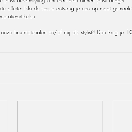
je jouw droomstyling kunt realiseren binnen jouw budget.
 offerte: Na de sessie ontvang je een op maat gemaakte 
oratie-artikelen.
onze huurmaterialen en/of mij als stylist? Dan krijg je 
10