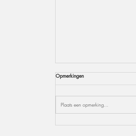
Opmerkingen
Plaats een opmerking...
Outdoor styling – maak van
jouw tuinfeest een