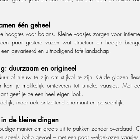
 samen één geheel
e hoogtes voor balans. Kleine vaasjes zorgen voor intieme, 
l een paar grotere vazen wat structuur en hoogte brenge
 een gevarieerd en uitnodigend tafellandschap.
ng: duurzaam en origineel
duur of nieuw te zijn om stijlvol te zijn. Oude glazen fless
n kan je makkelijk omtoveren tot unieke vaasjes. Met een
kant geef je ze een heel eigen look.
ndelijk, maar ook ontzettend charmant en persoonlijk.
‘m in de kleine dingen
oudige manier om groots uit te pakken zonder overdaad. Of 
en speels boho gevoel – met een paar welgekozen vaasjes br