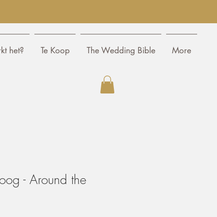
kt het?
Te Koop
The Wedding Bible
More
og - Around the