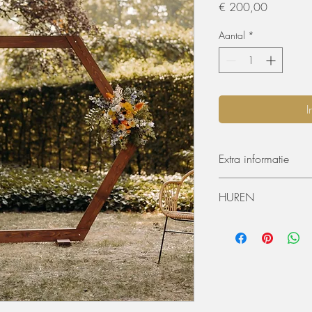
Prijs
€ 200,00
Aantal
*
I
Extra informatie
Afmetingen: 220 cm 
HUREN
De materialen kunnen 
worden. De huurperiode
ophaling of levering) 
dagen huren? Dat kan, 
zal er 50% van de hu
Extra voorwaarden, k