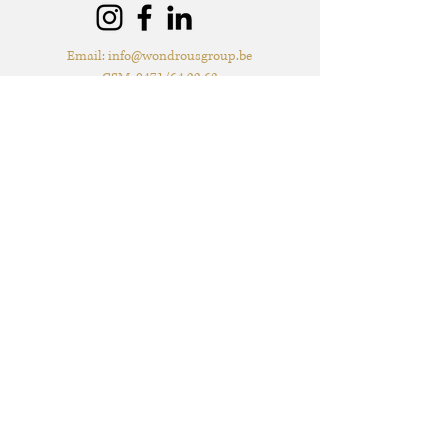
zal er 50% van de huurprijs worden
aangerekend.
Email:
info@wondrousgroup.be
Extra voorwaarden, kunnen
GSM: 0471/64.22.63
teruggevonden worden in de offerte.
Wondrous Group BV
Adres: Berkenlei 7, 2580 Grasheide (Putte) -
Levering & verzending met de post*
mogelijk
BTW: BE1030.524.238
* Afhankelijk van de hoeveelheid en de
artikelen. Sommige artikelen zijn niet
mogelijk om op te sturen met de post.
Fotocredits van de foto's die op deze website
staan: Nathalie David Photography, W&W
Motions, Lux Visuall Storytellers, Lynn Van
Baelen Photography, Roxanne Danckers
Photography, Bardt, Lovetales by Elvire, JDP