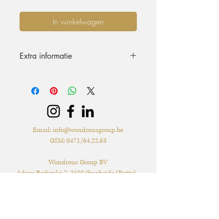
In winkelwagen
Extra informatie
Diameter: 20cm
Email:
info@wondrousgroup.be
GSM: 0471/64.22.63
Wondrous Group BV
Adres: Berkenlei 7, 2580 Grasheide (Putte) -
Levering & verzending met de post*
mogelijk
BTW: BE1030.524.238