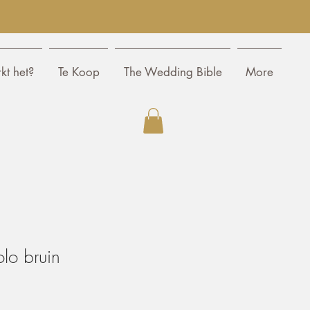
kt het?
Te Koop
The Wedding Bible
More
olo bruin