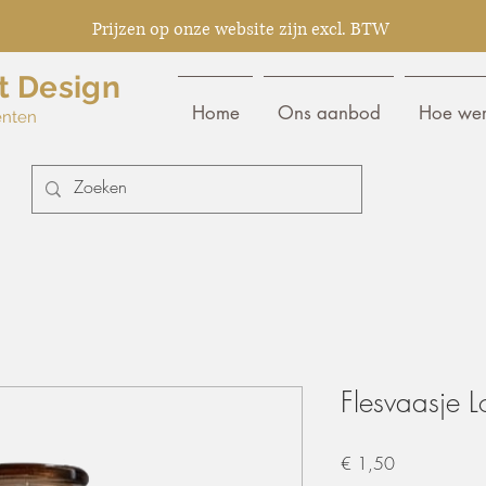
Prijzen op onze website zijn excl. BTW
t Design
Home
Ons aanbod
Hoe wer
enten
Flesvaasje L
Prijs
€ 1,50