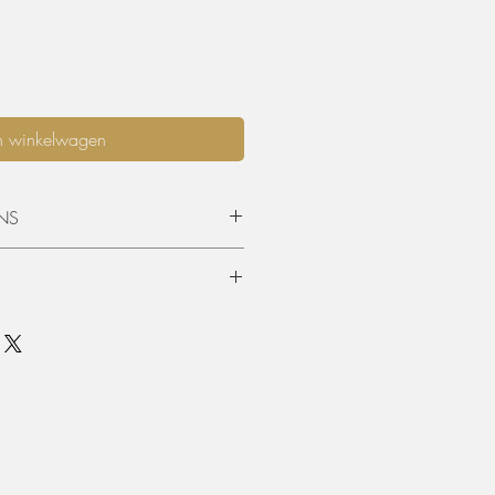
n winkelwagen
NS
opgehaald worden of geleverd
 is standaard 3 dagen (incl.
en terugkeer. Graag langer dan 3
mits beschikbaarheid, per extra dag
urprijs worden aangerekend.
unnen teruggevonden worden in de