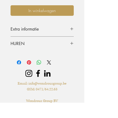
In winkelwagen
Extra informatie
Afmetingen: 50 x 50cm
HUREN
De materialen kunnen opgehaald
worden of geleverd worden. De
huurperiode is standaard 3 dagen (incl.
ophaling of levering) en terugkeer.
Graag langer dan 3 dagen huren? Dat
kan, mits beschikbaarheid, per extra dag
Email:
info@wondrousgroup.be
zal er 50% van de huurprijs worden
GSM: 0471/64.22.63
aangerekend.
Extra voorwaarden, kunnen
Wondrous Group BV
teruggevonden worden in de offerte.
Adres: Berkenlei 7, 2580 Grasheide (Putte) -
Levering & verzending met de post*