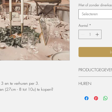
Met of zonder dinerka
Selecteren
Aantal
*
I
PRODUCTGEGEVE
Small: 16 cm hoog
 3 en te verhuren per 3.
HUREN
Medium: 20 cm hoog
en (27cm - 8 tot 10u) te kopen?
Large: 26 cm hoog
De materialen kunnen 
worden. De huurperiode
ophaling of levering) 
dagen huren? Dat kan, 