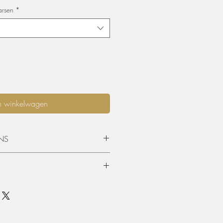
arsen
*
n winkelwagen
NS
opgehaald worden of geleverd
 is standaard 3 dagen (incl.
en terugkeer. Graag langer dan 3
mits beschikbaarheid, per extra dag