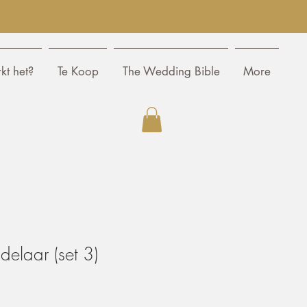
kt het?
Te Koop
The Wedding Bible
More
elaar (set 3)