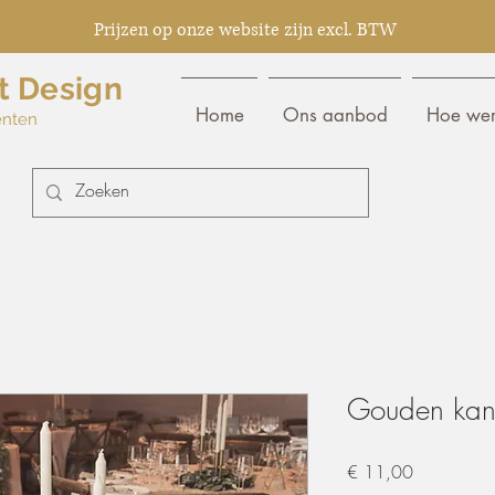
Prijzen op onze website zijn excl. BTW
t Design
Home
Ons aanbod
Hoe wer
enten
Gouden kand
Prijs
€ 11,00