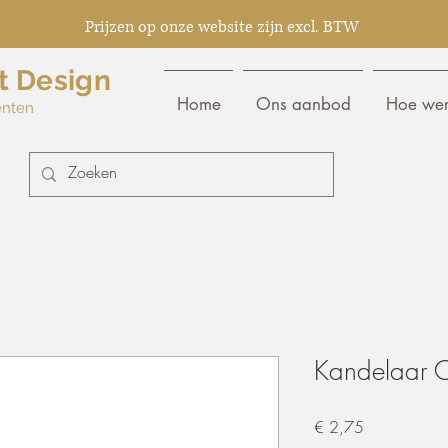
Prijzen op onze website zijn excl. BTW
t Design
Home
Ons aanbod
Hoe wer
enten
Kandelaar 
Prijs
€ 2,75