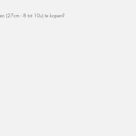
zal er 50% van de hu
en (27cm - 8 tot 10u) te kopen?
Extra voorwaarden, k
offerte.