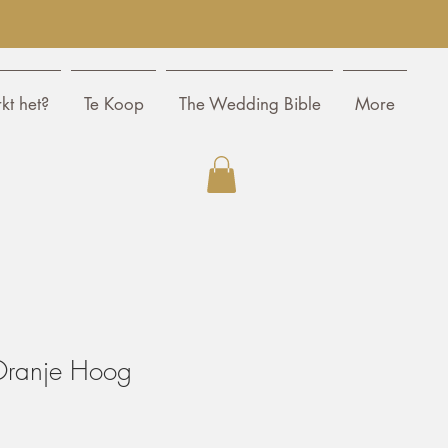
kt het?
Te Koop
The Wedding Bible
More
Oranje Hoog