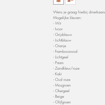
Wens je graag hierbij dinerkaars
Mogelijke kleuren:
- Wit
- Ivoor
- Grijsblauw
- Lichtblauw
- Oranje
- Framboosrood
- Lichtgeel
- Paars
- Zandkleur/roze
- Kaki
- Oud roze
- Mosgroen
- Okergeel
- Beige
- Olijfgroen