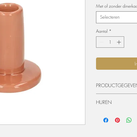
Met of zonder dinerka
Selecteren
Aantal
*
I
PRODUCTGEGEVE
Hoogte: 8,5 cm
HUREN
De materialen kunnen 
worden. De huurperiode
ophaling of levering) 
dagen huren? Dat kan, 