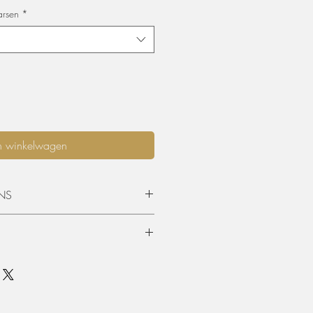
arsen
*
n winkelwagen
NS
opgehaald worden of geleverd
 is standaard 3 dagen (incl.
en terugkeer. Graag langer dan 3
mits beschikbaarheid, per extra dag