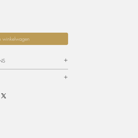
n winkelwagen
NS
opgehaald worden of geleverd
 is standaard 3 dagen (incl.
en terugkeer. Graag langer dan 3
mits beschikbaarheid, per extra dag
urprijs worden aangerekend.
unnen teruggevonden worden in de