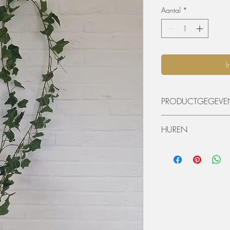
Aantal
*
I
PRODUCTGEGEVE
Lengte: 180 cm
HUREN
De materialen kunnen 
worden. De huurperiode
ophaling of levering) 
dagen huren? Dat kan, 
zal er 50% van de hu
Extra voorwaarden, k
offerte.