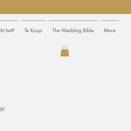
kt het?
Te Koop
The Wedding Bible
More
er