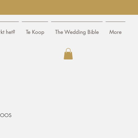
kt het?
Te Koop
The Wedding Bible
More
koos