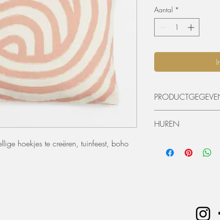
Aantal
*
I
PRODUCTGEGEVE
• B 40 x L 60 cm
HUREN
De materialen kunnen 
lige hoekjes te creëren, tuinfeest, boho
worden. De huurperiode
ophaling of levering) 
dagen huren? Dat kan, 
zal er 50% van de hu
Extra voorwaarden, k
offerte.