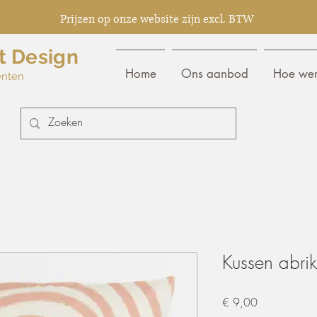
Prijzen op onze website zijn excl. BTW
t Design
Home
Ons aanbod
Hoe wer
enten
Kussen abri
Prijs
€ 9,00