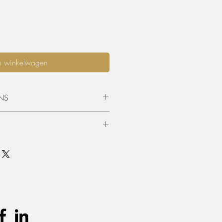
n winkelwagen
NS
opgehaald worden of geleverd
 is standaard 3 dagen (incl.
en terugkeer. Graag langer dan 3
mits beschikbaarheid, per extra dag
urprijs worden aangerekend.
unnen teruggevonden worden in de