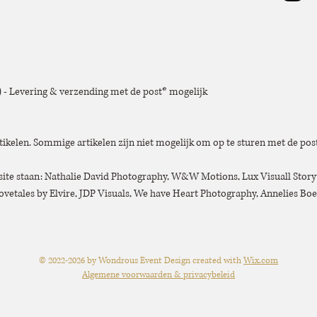
e) - Levering & verzending met de post* mogelijk
tikelen. Sommige artikelen zijn niet mogelijk om op te sturen met de post
bsite staan: Nathalie David Photography, W&W Motions, Lux Visuall Story
vetales by Elvire, JDP Visuals, We have Heart Photography, Annelies B
© 2022
-2026
by Wondrous Event Design created with
Wix.com
Algemene voorwaarden & privacybeleid