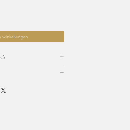
n winkelwagen
NS
opgehaald worden of geleverd
 is standaard 3 dagen (incl.
en terugkeer. Graag langer dan 3
mits beschikbaarheid, per extra dag
urprijs worden aangerekend.
unnen teruggevonden worden in de