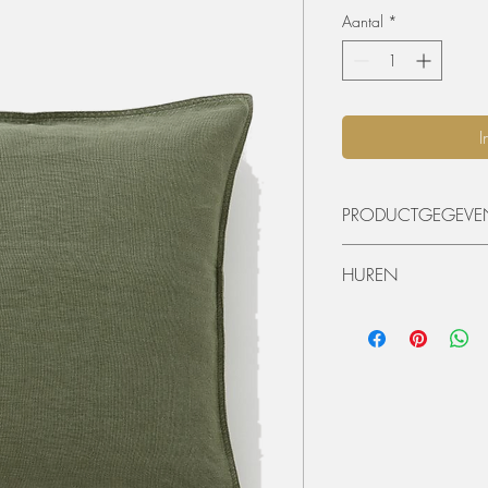
Aantal
*
I
PRODUCTGEGEVE
• B 50 x L 50 cm
HUREN
De materialen kunnen 
worden. De huurperiode
ophaling of levering) 
dagen huren? Dat kan, 
zal er 50% van de hu
Extra voorwaarden, k
offerte.