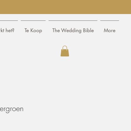
kt het?
Te Koop
The Wedding Bible
More
ergroen