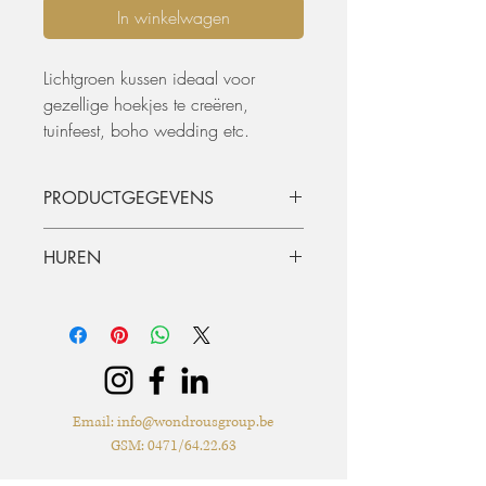
In winkelwagen
Lichtgroen kussen ideaal voor
gezellige hoekjes te creëren,
tuinfeest, boho wedding etc.
PRODUCTGEGEVENS
• B 50 x L 50 cm
HUREN
De materialen kunnen opgehaald
worden of geleverd worden. De
huurperiode is standaard 3 dagen (incl.
ophaling of levering) en terugkeer.
Graag langer dan 3 dagen huren? Dat
kan, mits beschikbaarheid, per extra dag
Email:
info@wondrousgroup.be
zal er 50% van de huurprijs worden
GSM: 0471/64.22.63
aangerekend.