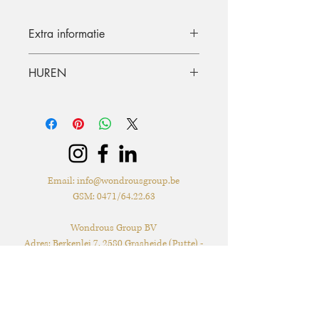
Extra informatie
40x40 cm
HUREN
De materialen kunnen opgehaald
worden of geleverd worden. De
huurperiode is standaard 3 dagen (incl.
ophaling of levering) en terugkeer.
Graag langer dan 3 dagen huren? Dat
kan, mits beschikbaarheid, per extra dag
Email:
info@wondrousgroup.be
zal er 50% van de huurprijs worden
GSM: 0471/64.22.63
aangerekend.
Wondrous Group BV
Extra voorwaarden, kunnen
Adres: Berkenlei 7, 2580 Grasheide (Putte) -
teruggevonden worden in de offerte.
Levering & verzending met de post*
mogelijk
BTW: BE1030.524.238