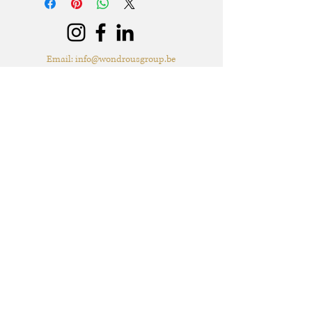
huurperiode is standaard 3 dagen (incl.
ophaling of levering) en terugkeer.
Graag langer dan 3 dagen huren? Dat
kan, mits beschikbaarheid, per extra dag
Email:
info@wondrousgroup.be
zal er 50% van de huurprijs worden
GSM: 0471/64.22.63
aangerekend.
Extra voorwaarden, kunnen
Wondrous Group BV
teruggevonden worden in de offerte.
Adres: Berkenlei 7, 2580 Grasheide (Putte) -
Levering & verzending met de post*
mogelijk
BTW: BE1030.524.238
* Afhankelijk van de hoeveelheid en de
artikelen. Sommige artikelen zijn niet
mogelijk om op te sturen met de post.
Fotocredits van de foto's die op deze website
staan: Nathalie David Photography, W&W
Motions, Lux Visuall Storytellers, Lynn Van
Baelen Photography, Roxanne Danckers