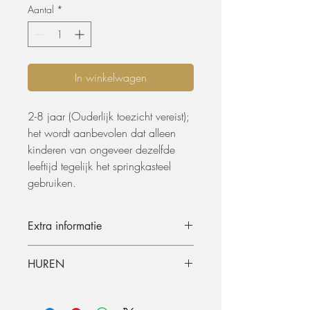
Aantal
*
In winkelwagen
2-8 jaar (Ouderlijk toezicht vereist);
het wordt aanbevolen dat alleen
kinderen van ongeveer dezelfde
leeftijd tegelijk het springkasteel
gebruiken.
Extra informatie
Hoogte:2,44 meter
HUREN
Breedte: 2,44 meter
Diepte: 2,44 meter
De materialen kunnen opgehaald
worden of geleverd worden. De