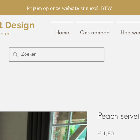
Prijzen op onze website zijn excl. BTW
t Design
Home
Ons aanbod
Hoe wer
enten
Peach servet
Prijs
€ 1,80