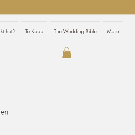
kt het?
Te Koop
The Wedding Bible
More
ten