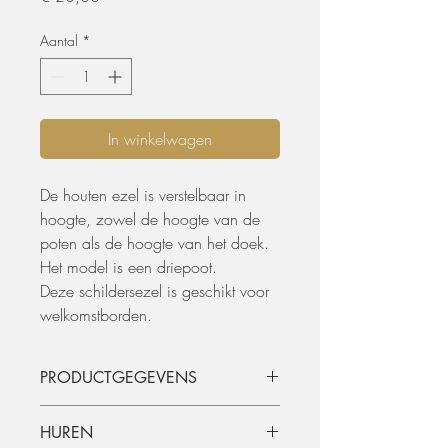
Aantal
*
In winkelwagen
De houten ezel is verstelbaar in
hoogte, zowel de hoogte van de
poten als de hoogte van het doek.
Het model is een driepoot.
Deze schildersezel is geschikt voor
welkomstborden.
PRODUCTGEGEVENS
Materiaal: beukenhout
HUREN
Verstelbare hoogte