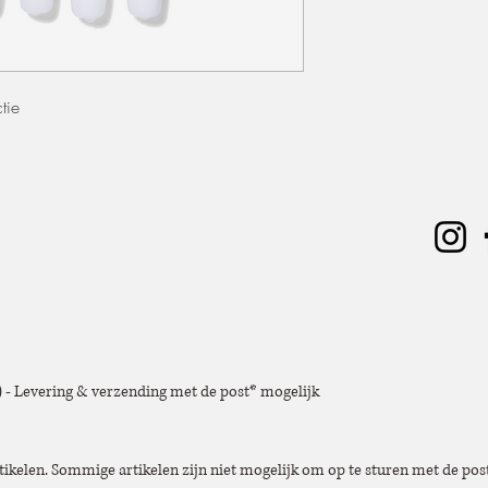
Aangezien de materiale
staat, accepteren wij 
de verkoop is voltooid.
Wondrous Event Design 
tie
directe of indirecte sch
de verkochte materiale
e) - Levering & verzending met de post* mogelijk
tikelen. Sommige artikelen zijn niet mogelijk om op te sturen met de post