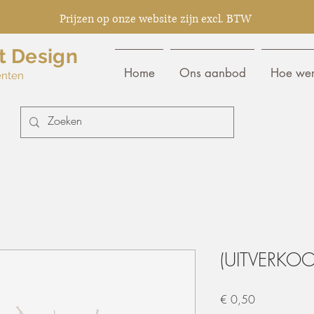
Prijzen op onze website zijn excl. BTW
t Design
Home
Ons aanbod
Hoe wer
enten
(UITVERKOOP
Prijs
€ 0,50