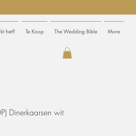
kt het?
Te Koop
The Wedding Bible
More
) Dinerkaarsen wit