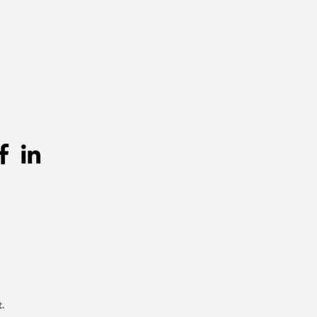
n worden verkocht in een "as is"
geen retouren of annuleringen nadat
is niet aansprakelijk voor enige
ade die voortvloeit uit het gebruik van
n.
.