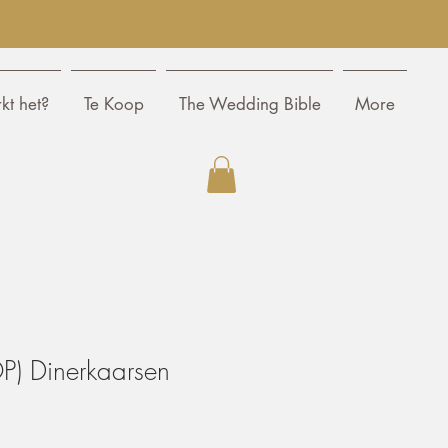
kt het?
Te Koop
The Wedding Bible
More
) Dinerkaarsen