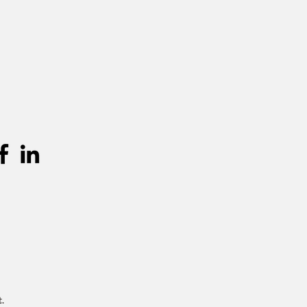
erialen.
gen
n worden verkocht in een "as is"
geen retouren of annuleringen nadat
is niet aansprakelijk voor enige
ade die voortvloeit uit het gebruik van
n.
.