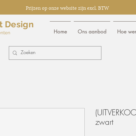
Prijzen op onze website zijn excl. BTW
t Design
Home
Ons aanbod
Hoe wer
enten
(UITVERKOOP
zwart