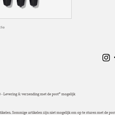
de afhaling van de mat
Retouren en Annulerin
Aangezien de materiale
staat, accepteren wij 
de verkoop is voltooid.
tie
Wondrous Event Design 
directe of indirecte sch
de verkochte materiale
e) - Levering & verzending met de post* mogelijk
tikelen. Sommige artikelen zijn niet mogelijk om op te sturen met de post