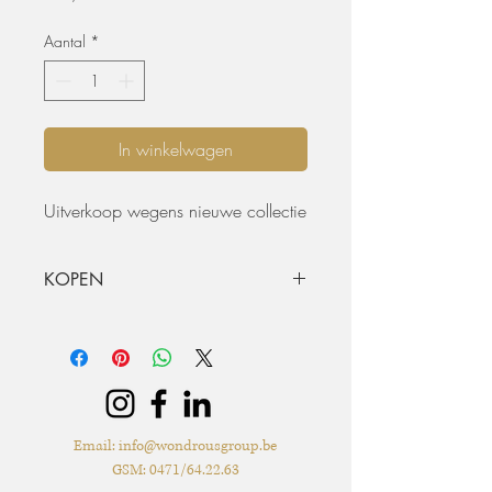
Aantal
*
In winkelwagen
Uitverkoop wegens nieuwe collectie
KOPEN
De aangeboden materialen zijn nooit
verhuurd en verkeren in nieuwe of
ongebruikte staat, tenzij anders vermeld.
De koper heeft de mogelijkheid om de
materialen vooraf te inspecteren of om
aanvullende informatie op te vragen.
Email:
info@wondrousgroup.be
Wondrous Event Design geeft geen
GSM: 0471/64.22.63
garanties met betrekking tot de