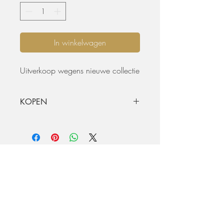
In winkelwagen
Uitverkoop wegens nieuwe collectie
KOPEN
De aangeboden materialen zijn nooit
verhuurd en verkeren in nieuwe of
ongebruikte staat, tenzij anders vermeld.
De koper heeft de mogelijkheid om de
materialen vooraf te inspecteren of om
aanvullende informatie op te vragen.
Email:
info@wondrousgroup.be
Wondrous Event Design geeft geen
GSM: 0471/64.22.63
garanties met betrekking tot de
geschiktheid van de materialen voor
Wondrous Group BV
specifieke doeleinden. De materialen
Adres: Berkenlei 7, 2580 Grasheide (Putte) -