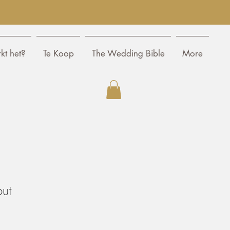
kt het?
Te Koop
The Wedding Bible
More
ut