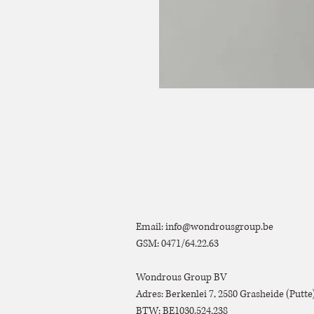
Email:
info@wondrousgroup.be
GSM: 0471/64.22.63
Wondrous Group BV
Adres: Berkenlei 7, 2580 Grasheide (Putt
BTW: BE1030.524.238