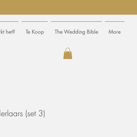
kt het?
Te Koop
The Wedding Bible
More
rlaars (set 3)