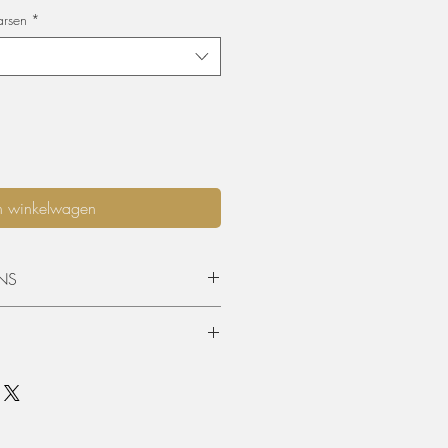
arsen
*
n winkelwagen
NS
opgehaald worden of geleverd
 is standaard 3 dagen (incl.
en terugkeer. Graag langer dan 3
mits beschikbaarheid, per extra dag