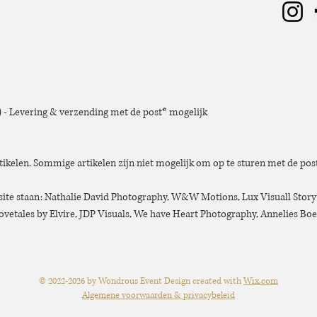
e) - Levering & verzending met de post* mogelijk
tikelen. Sommige artikelen zijn niet mogelijk om op te sturen met de post
bsite staan: Nathalie David Photography, W&W Motions, Lux Visuall Story
vetales by Elvire, JDP Visuals, We have Heart Photography, Annelies B
© 2022
-2026
by Wondrous Event Design created with
Wix.com
Algemene voorwaarden & privacybeleid