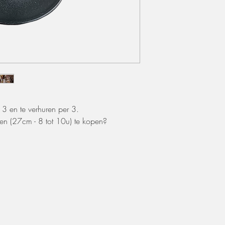
zal er 50% van de hu
Extra voorwaarden, k
offerte.
 3 en te verhuren per 3.
en (27cm - 8 tot 10u) te kopen?