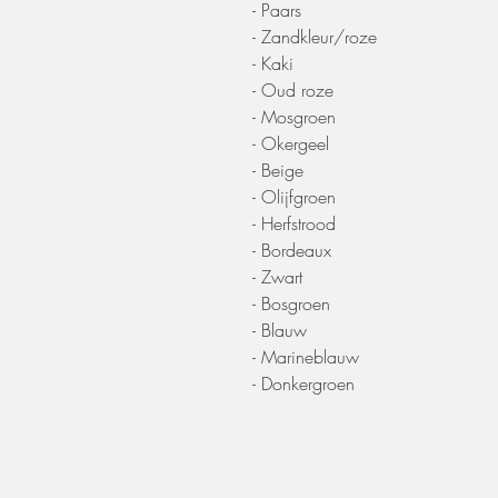
- Paars
- Zandkleur/roze
- Kaki
- Oud roze
- Mosgroen
- Okergeel
- Beige
- Olijfgroen
- Herfstrood
- Bordeaux
- Zwart
- Bosgroen
- Blauw
- Marineblauw
- Donkergroen