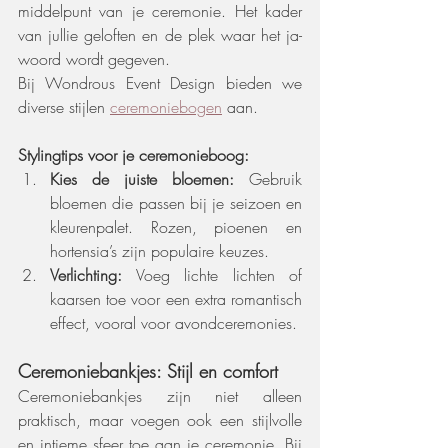
middelpunt van je ceremonie. Het kader 
van jullie geloften en de plek waar het ja-
woord wordt gegeven.
Bij Wondrous Event Design bieden we 
diverse stijlen 
ceremoniebogen
 aan.
Stylingtips voor je ceremonieboog:
Kies de juiste bloemen:
 Gebruik 
bloemen die passen bij je seizoen en 
kleurenpalet. Rozen, pioenen en 
hortensia’s zijn populaire keuzes.
Verlichting:
 Voeg lichte lichten of 
kaarsen toe voor een extra romantisch 
effect, vooral voor avondceremonies.
Ceremoniebankjes: Stijl en comfort
Ceremoniebankjes zijn niet alleen 
praktisch, maar voegen ook een stijlvolle 
en intieme sfeer toe aan je ceremonie. Bij 