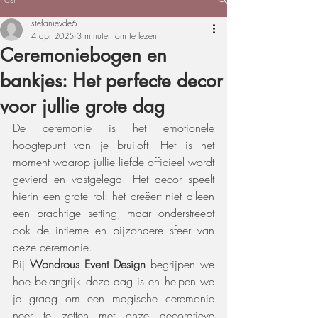
stefanievde6
4 apr 2025
3 minuten om te lezen
Ceremoniebogen en
bankjes: Het perfecte decor
voor jullie grote dag
De ceremonie is het emotionele 
hoogtepunt van je bruiloft. Het is het 
moment waarop jullie liefde officieel wordt 
gevierd en vastgelegd. Het decor speelt 
hierin een grote rol: het creëert niet alleen 
een prachtige setting, maar onderstreept 
ook de intieme en bijzondere sfeer van 
deze ceremonie.
Bij 
Wondrous Event Design
 begrijpen we 
hoe belangrijk deze dag is en helpen we 
je graag om een magische ceremonie 
neer te zetten met onze decoratieve 