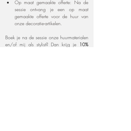
Op maat gemaakte offerte: Na de 
sessie ontvang je een op maat 
gemaakte offerte voor de huur van 
onze decoratie-artikelen.
Boek je na de sessie onze huurmaterialen 
en/of mij als stylist? Dan krijg je 
10% 
korting 
op de huurmaterialen!
Boek een sessie