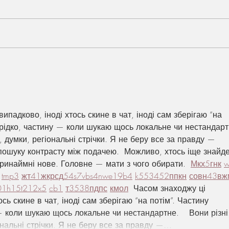
Budgetvriendelijk stylen: luxe
Kleur
look zonder torenhoge kosten
zo m
gehe
падково, іноді хтось скине в чат, іноді сам зберігаю “на 
 рідко, частину — коли шукаю щось локальне чи нестандарт
и, думки, регіональні стрічки. Я не беру все за правду — 
пошуку контрасту між подачею.  Можливо, хтось іще знайде
ринаймні нове. Головне — мати з чого обирати.  
М
к
х
5
г
нк
tmp3
жт
41
ж
кр
сд
54
s7
vb
s4
nw
e19
b4
k55
34
52
пп
кн
с
о
вн
43
вж
01
h15
t21
2x5
cb1
т
35
38
пд
пс
км
ол
  Часом знаходжу ці 
сь скине в чат, іноді сам зберігаю “на потім”. Частину 
 коли шукаю щось локальне чи нестандартне.    Вони різні
ональні стрічки. Я не беру все за правду —…