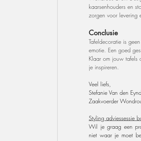
kaarsenhouders en sto
zorgen voor levering 
Conclusie
Tafeldecoratie is geen
emotie. Een goed gesty
Klaar om jouw tafels 
je inspireren.
Veel liefs,
Stefanie Van den Eyn
Zaakvoerder Wondrou
Styling adviessessie 
Wil je graag een prac
niet waar je moet be