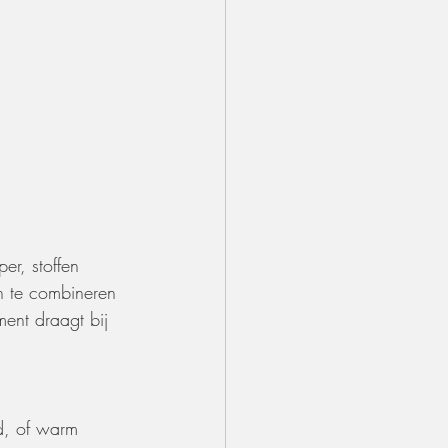
er, stoffen 
n te combineren 
ment draagt bij 
ud, of warm 