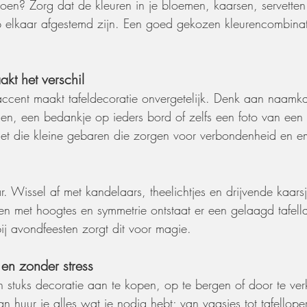
roen? Zorg dat de kleuren in je bloemen, kaarsen, servetten
 elkaar afgestemd zijn. Een goed gekozen kleurencombinat
akt het verschil
 accent maakt tafeldecoratie onvergetelijk. Denk aan naamka
len, een bedankje op ieders bord of zelfs een foto van een
 net die kleine gebaren die zorgen voor verbondenheid en em
r. Wissel af met kandelaars, theelichtjes en drijvende kaars
en met hoogtes en symmetrie ontstaat er een gelaagd tafel
ij avondfeesten zorgt dit voor magie.
l en zonder stress
n stuks decoratie aan te kopen, op te bergen of door te ver
 huur je alles wat je nodig hebt; van vaasjes tot tafelloper