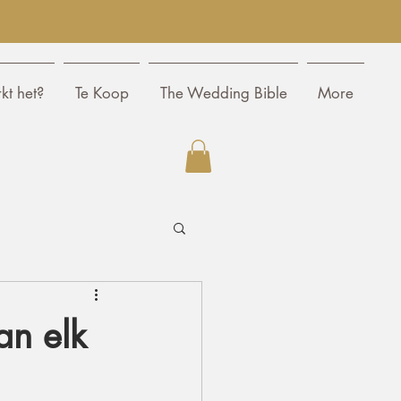
kt het?
Te Koop
The Wedding Bible
More
an elk