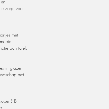
 en 
ie zorgt voor 
artjes met 
 mooie 
otie aan tafel.
jes in glazen 
landschap met 
kopen? Bij 
s, 