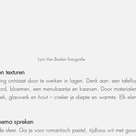
Lynn Van Baelen Fotografie 
n texturen
ing ontstaat door te werken in lagen. Denk aan: een tafellop
bord, bloemen, een menukaartje en kaarsen. Door materiale
iek, glaswerk en hout – creëer je diepte en warmte. Elk ele
chema spreken
de sfeer. Ga je voor romantisch pastel, tijdloos wit met go