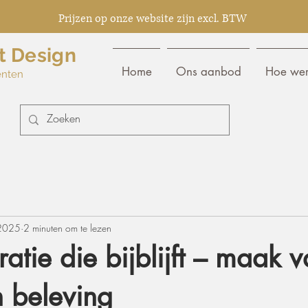
Prijzen op onze website zijn excl. BTW
t Design
Home
Ons aanbod
Hoe wer
enten
2025
2 minuten om te lezen
atie die bijblijft – maak v
n beleving