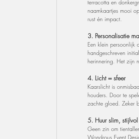
terracotta en donkerg
naamkaartjes mooi op
rust én impact.
3. Personalisatie ma
Een klein persoonlijk
handgeschreven initia
herinnering. Het zijn
4. Licht = sfeer
Kaarslicht is onmisbaa
houders. Door te spel
zachte gloed. Zeker b
5. Huur slim, stijlvo
Geen zin om tientalle
Wondrous Event Design