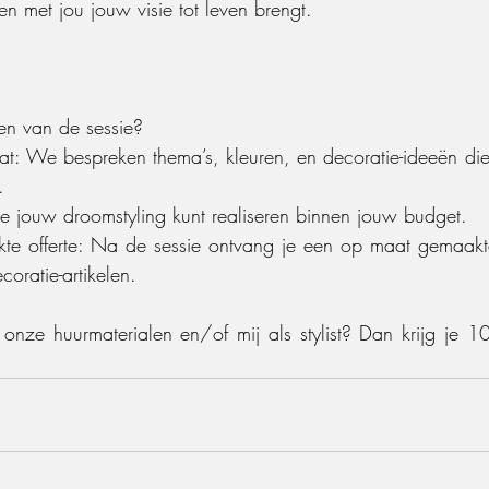
men met jou jouw visie tot leven brengt.
en van de sessie?
aat: We bespreken thema’s, kleuren, en decoratie-ideeën die
.
je jouw droomstyling kunt realiseren binnen jouw budget.
 offerte: Na de sessie ontvang je een op maat gemaakte 
oratie-artikelen.
onze huurmaterialen en/of mij als stylist? Dan krijg je 1