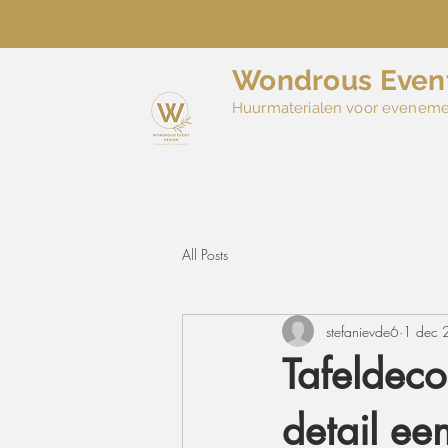
Wondrous Even
Huurmaterialen voor evenem
All Posts
stefanievde6
1 dec 
Tafeldecor
detail ee