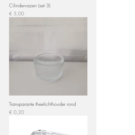
Cilindervazen (set 3)
Prijs
€ 5,00
Transparante theelichthouder rond
Prijs
€ 0,20