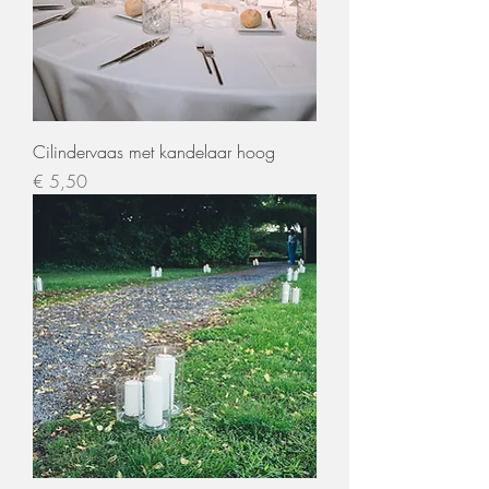
Cilindervaas met kandelaar hoog
Prijs
€ 5,50