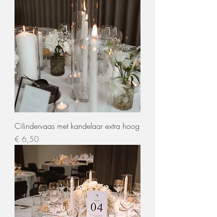
Cilindervaas met kandelaar extra hoog
Prijs
€ 6,50