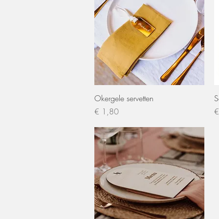
Snel overzicht
Okergele servetten
S
Prijs
Pr
€ 1,80
€