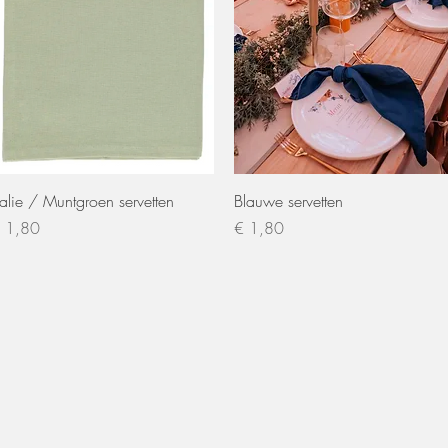
Snel overzicht
Snel overzicht
alie / Muntgroen servetten
Blauwe servetten
ijs
Prijs
 1,80
€ 1,80