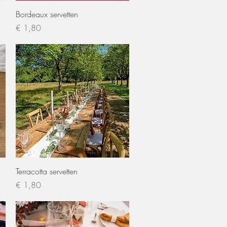
Snel overzicht
Bordeaux servetten
Prijs
€ 1,80
Snel overzicht
Terracotta servetten
Prijs
€ 1,80