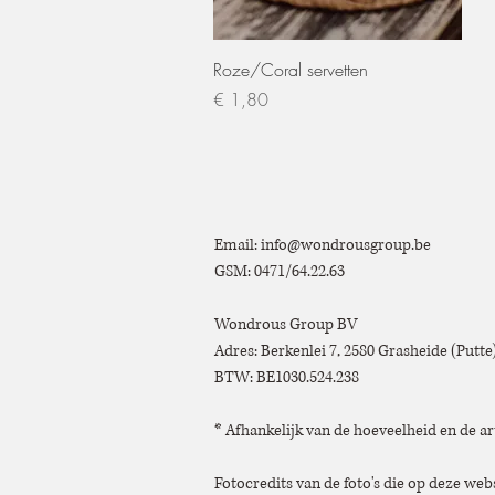
Snel overzicht
Roze/Coral servetten
Prijs
€ 1,80
Email:
info@wondrousgroup.be
GSM: 0471/64.22.63
Wondrous Group BV
Adres: Berkenlei 7, 2580 Grasheide (Putt
BTW: BE1030.524.238
* Afhankelijk van de hoeveelheid en de ar
Fotocredits van de foto's die op deze we