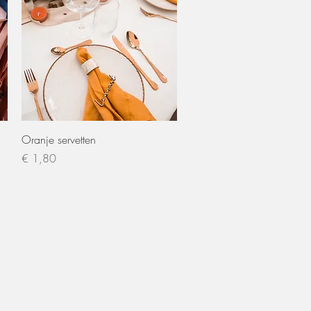
Snel overzicht
Oranje servetten
Prijs
€ 1,80