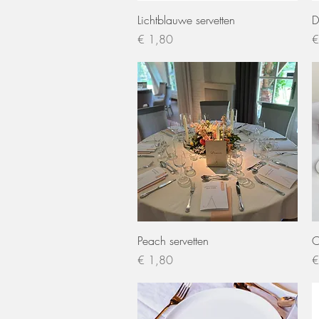
Snel overzicht
Lichtblauwe servetten
D
Prijs
Pr
€ 1,80
€
Snel overzicht
Peach servetten
O
Prijs
Pr
€ 1,80
€