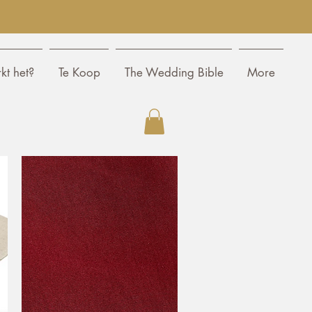
kt het?
Te Koop
The Wedding Bible
More