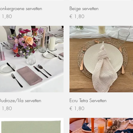
Snel overzicht
Snel overzicht
onkergroene servetten
Beige servetten
ijs
Prijs
 1,80
€ 1,80
Snel overzicht
Snel overzicht
udroze/lila servetten
Ecru Tetra Servetten
ijs
Prijs
 1,80
€ 1,80