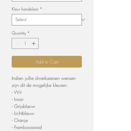
Kleur kandelaar
*
Quantity
*
Add to Cart
Indien jullie dinerkaarsen wensen
zijn dit de mogelijke kleuren:
- Wit
- Ivoor
- Grijsblauw
- Lichtblauw
- Oranje
- Framboosrood