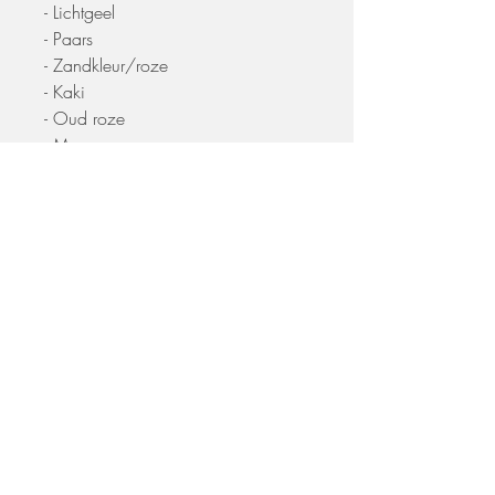
- Lichtgeel
- Paars
- Zandkleur/roze
- Kaki
- Oud roze
- Mosgroen
- Okergeel
- Beige
- Olijfgroen
- Herfstrood
- Bordeaux
- Zwart
- Bosgroen
- Blauw
- Marineblauw
- Donkergroen
Extra informatie