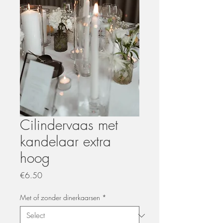
Cilindervaas met
kandelaar extra
hoog
Price
€6.50
Met of zonder dinerkaarsen
*