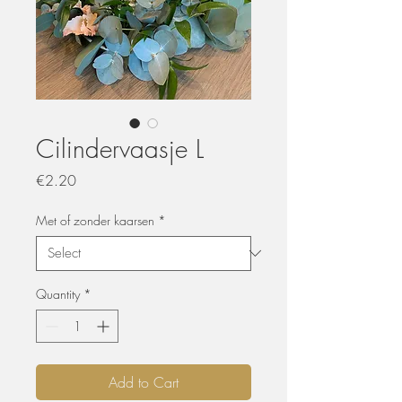
Cilindervaasje L
Price
€2.20
Met of zonder kaarsen
*
Quantity
*
Add to Cart