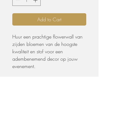
Add to Cart
Huur een prachtige flowerwall van
zijden bloemen van de hoogste
kwaliteit en stof voor een
adembenemend decor op jouw
evenement.
Neon licht kan apart worden
bijgehuurd.
De flowerwall wordt geleverd en
geplaatst op jouw event.
Extra informatie