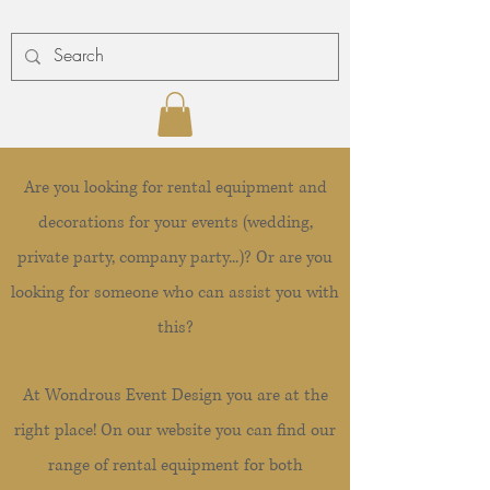
Are you looking for rental equipment and
decorations for your events (wedding,
private party, company party...)? Or are you
looking for someone who can assist you with
this?
At Wondrous Event Design you are at the
right place! On our website you can find our
range of rental equipment for both