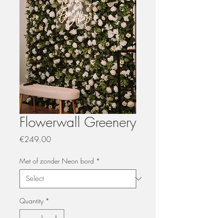
Flowerwall Greenery
Price
€249.00
Met of zonder Neon bord
*
Quantity
*