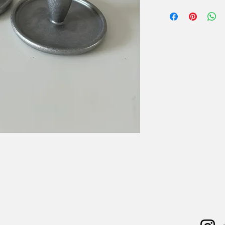
De aangeboden material
nieuwe of ongebruikte s
De koper heeft de moge
inspecteren of om aanv
Wondrous Event Design 
tot de geschiktheid van
doeleinden. De materia
waarin ze zich bevinden
Betaling dient volled
de afhaling van de mat
Retouren en Annulerin
Aangezien de materiale
staat, accepteren wij 
de verkoop is voltooid.
Wondrous Event Design 
directe of indirecte sch
de verkochte materiale