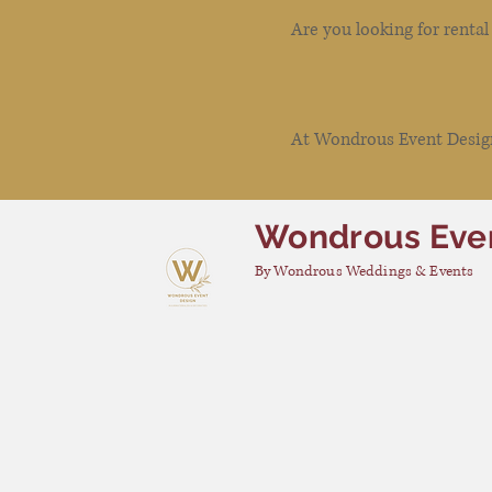
Are you looking for renta
At Wondrous Event Design 
Wondrous Eve
By Wondrous Weddings & Events