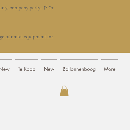
rty, company party...)? Or
ge of rental equipment for
New
Te Koop
New
Ballonnenboog
More