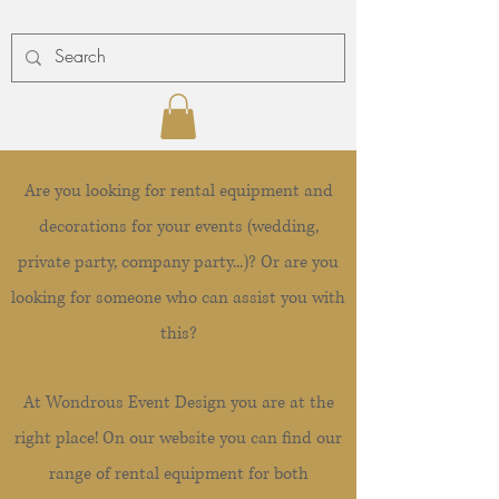
Are you looking for rental equipment and
decorations for your events (wedding,
private party, company party...)? Or are you
looking for someone who can assist you with
this?
At Wondrous Event Design you are at the
right place! On our website you can find our
range of rental equipment for both