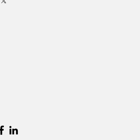
urprijs worden aangerekend.
unnen teruggevonden worden in de