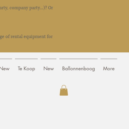
rty, company party...)? Or
ge of rental equipment for
New
Te Koop
New
Ballonnenboog
More