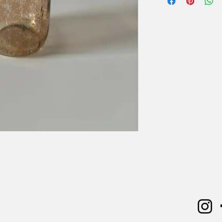
Hoogte: 9,50 cm
zal er 50% van de hu
Diameter: 5 cm
Extra voorwaarden, k
offerte.