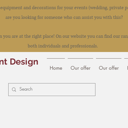
l equipment and decorations for your events (wedding, private pa
are you looking for someone who can assist you with this?
you are at the right place! On our website you can find our ran
both individuals and professionals.
nt Design
Home
Our offer
Our offer