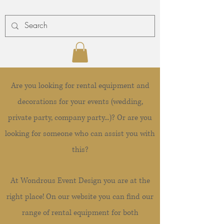
Are you looking for rental equipment and
decorations for your events (wedding,
private party, company party...)? Or are you
looking for someone who can assist you with
this?
At Wondrous Event Design you are at the
right place! On our website you can find our
range of rental equipment for both