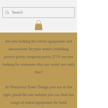
Are you looking for rental equipment and
decorations for your events (wedding,
private party, company party...)? Or are you
looking for someone who can assist you with
this?
At Wondrous Event Design you are at the
right place! On our website you can find our
range of rental equipment for both