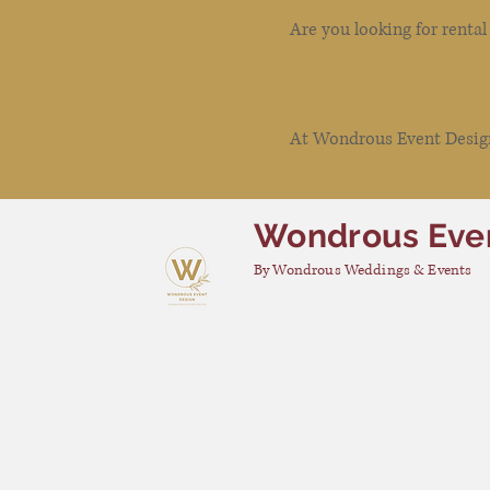
Are you looking for renta
At Wondrous Event Design 
Wondrous Eve
By Wondrous Weddings & Events