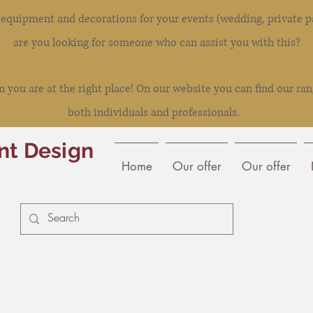
l equipment and decorations for your events (wedding, private pa
are you looking for someone who can assist you with this?
you are at the right place! On our website you can find our ran
both individuals and professionals.
nt Design
Home
Our offer
Our offer