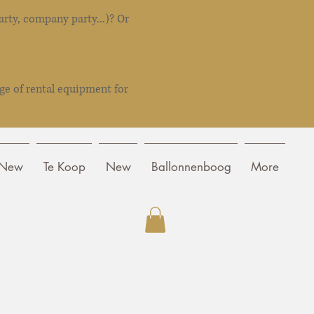
rty, company party...)? Or
ge of rental equipment for
New
Te Koop
New
Ballonnenboog
More