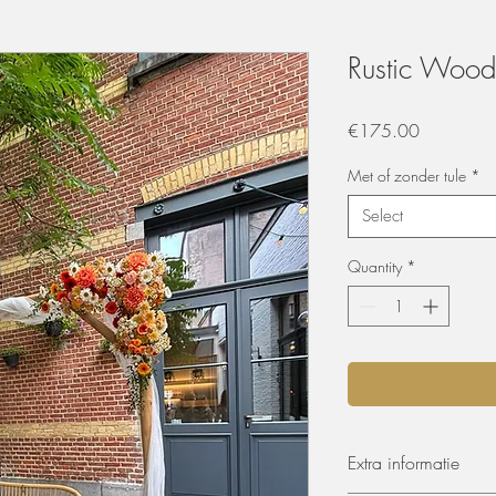
Rustic Woo
Price
€175.00
Met of zonder tule
*
Select
Quantity
*
Extra informatie