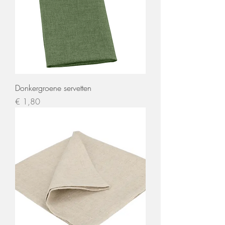
Donkergroene servetten
Prijs
€ 1,80