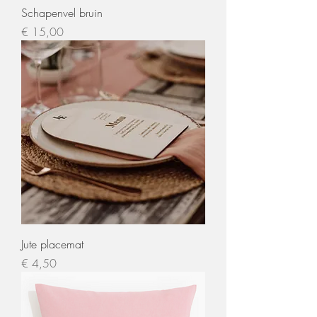
Schapenvel bruin
Prijs
€ 15,00
Jute placemat
Prijs
€ 4,50