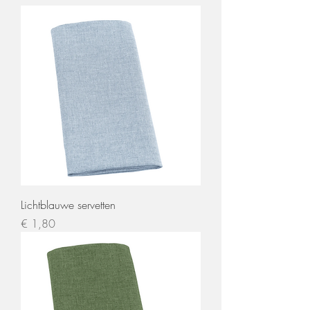
Lichtblauwe servetten
Prijs
€ 1,80